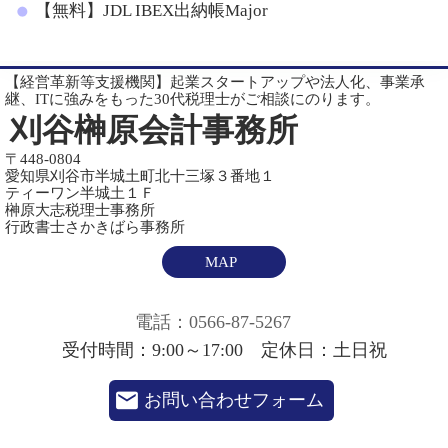
【無料】JDL IBEX出納帳Major
【経営革新等支援機関】起業スタートアップや法人化、事業承
継、ITに強みをもった30代税理士がご相談にのります。
刈谷榊原会計事務所
〒448-0804
愛知県刈谷市半城土町北十三塚３番地１
ティーワン半城土１Ｆ
榊原大志税理士事務所
行政書士さかきばら事務所
MAP
電話：0566-87-5267
受付時間：9:00～17:00 定休日：土日祝
お問い合わせフォーム